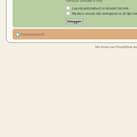
Herstuur activatie e-mail
Log mij automatisch in bij ieder bezoek
Mij deze sessie niet weergeven in de lijst me
Forumoverzicht
Het forum van Proud2bme dra