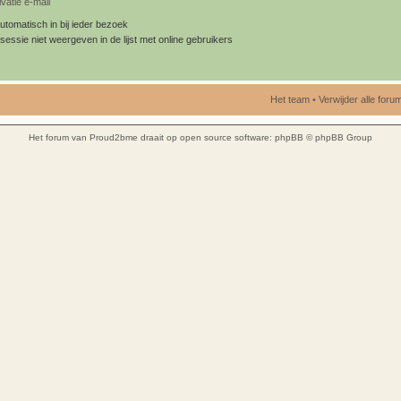
vatie e-mail
utomatisch in bij ieder bezoek
sessie niet weergeven in de lijst met online gebruikers
Het team
•
Verwijder alle for
Het forum van Proud2bme draait op open source software:
phpBB
© phpBB Group