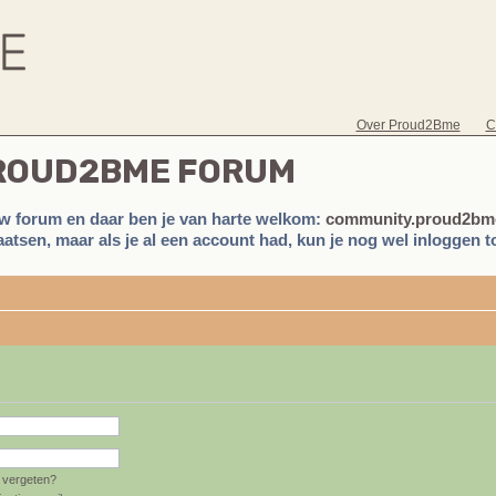
Over Proud2Bme
C
PROUD2BME FORUM
w forum en daar ben je van harte welkom:
community.proud2bme
atsen, maar als je al een account had, kun je nog wel inloggen to
vergeten?