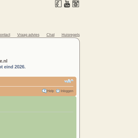
ontact
Vraag advies
Chat
Huisregels
.nl
t eind 2026.
Help
Inloggen