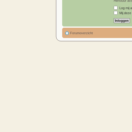
Herstuur acti
Log mij a
Mij deze 
Forumoverzicht