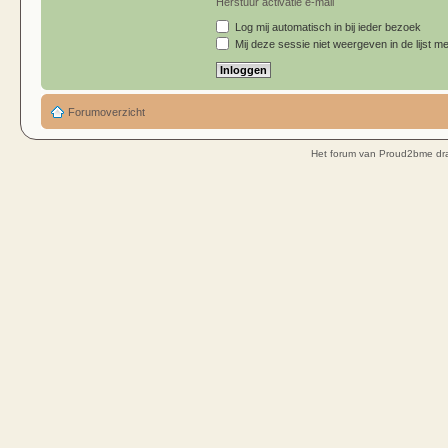
Herstuur activatie e-mail
Log mij automatisch in bij ieder bezoek
Mij deze sessie niet weergeven in de lijst me
Forumoverzicht
Het forum van Proud2bme dra