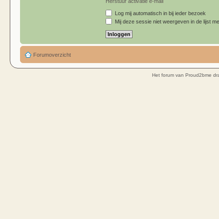
Herstuur activatie e-mail
Log mij automatisch in bij ieder bezoek
Mij deze sessie niet weergeven in de lijst me
Forumoverzicht
Het forum van Proud2bme dra