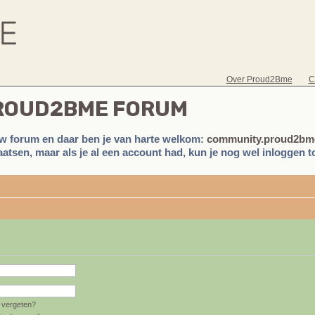
Over Proud2Bme
C
PROUD2BME FORUM
w forum en daar ben je van harte welkom:
community.proud2bme
atsen, maar als je al een account had, kun je nog wel inloggen to
vergeten?