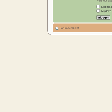
Herstuur acti
Log mij a
Mij deze 
Forumoverzicht