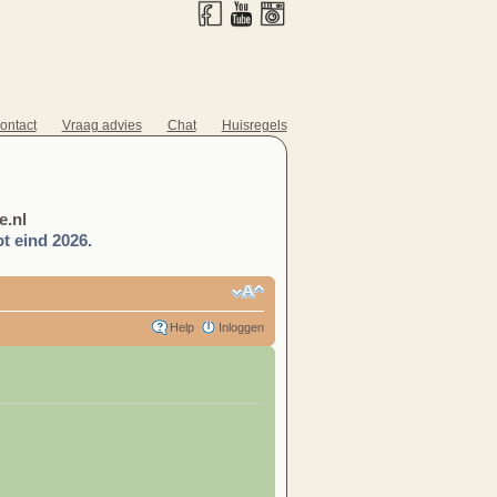
ontact
Vraag advies
Chat
Huisregels
.nl
t eind 2026.
Help
Inloggen