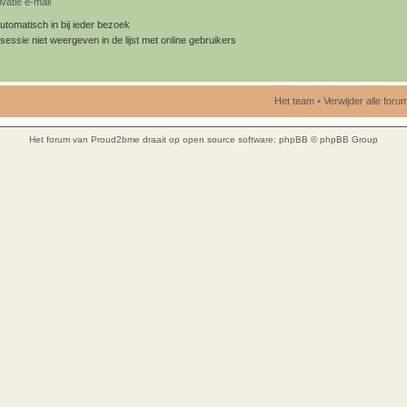
vatie e-mail
utomatisch in bij ieder bezoek
sessie niet weergeven in de lijst met online gebruikers
Het team
•
Verwijder alle for
Het forum van Proud2bme draait op open source software:
phpBB
© phpBB Group