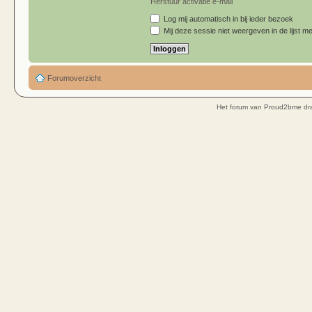
Herstuur activatie e-mail
Log mij automatisch in bij ieder bezoek
Mij deze sessie niet weergeven in de lijst me
Forumoverzicht
Het forum van Proud2bme dra