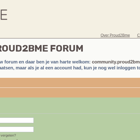
Over Proud2Bme
C
PROUD2BME FORUM
w forum en daar ben je van harte welkom:
community.proud2bme
atsen, maar als je al een account had, kun je nog wel inloggen to
vergeten?