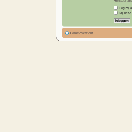
Herstuur acti
Log mij a
Mij deze 
Forumoverzicht