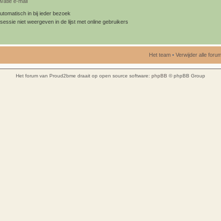
vatie e-mail
utomatisch in bij ieder bezoek
sessie niet weergeven in de lijst met online gebruikers
Het team
•
Verwijder alle for
Het forum van Proud2bme draait op open source software:
phpBB
© phpBB Group