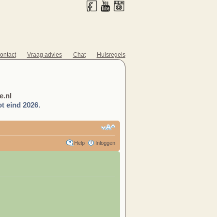
ontact
Vraag advies
Chat
Huisregels
.nl
t eind 2026.
Help
Inloggen