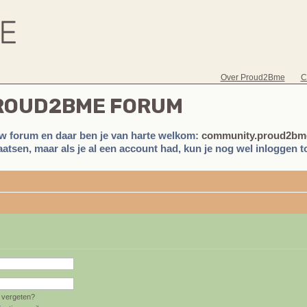
Over Proud2Bme
C
PROUD2BME FORUM
w forum en daar ben je van harte welkom:
community.proud2bme
atsen, maar als je al een account had, kun je nog wel inloggen to
vergeten?