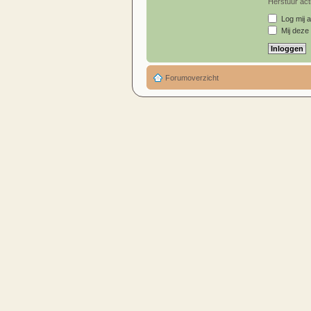
Herstuur acti
Log mij a
Mij deze 
Forumoverzicht