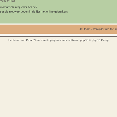
vatie e-mail
utomatisch in bij ieder bezoek
sessie niet weergeven in de lijst met online gebruikers
Het team
•
Verwijder alle for
Het forum van Proud2bme draait op open source software:
phpBB
© phpBB Group