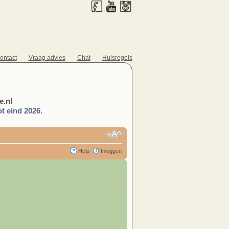
ontact
Vraag advies
Chat
Huisregels
.nl
t eind 2026.
Help
Inloggen