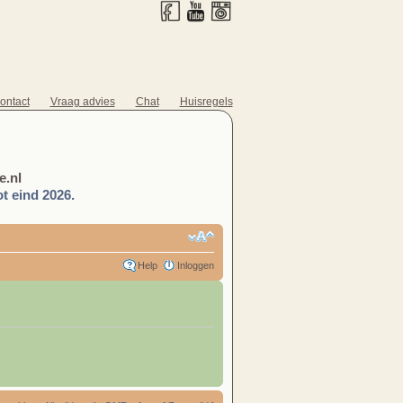
ontact
Vraag advies
Chat
Huisregels
.nl
t eind 2026.
Help
Inloggen