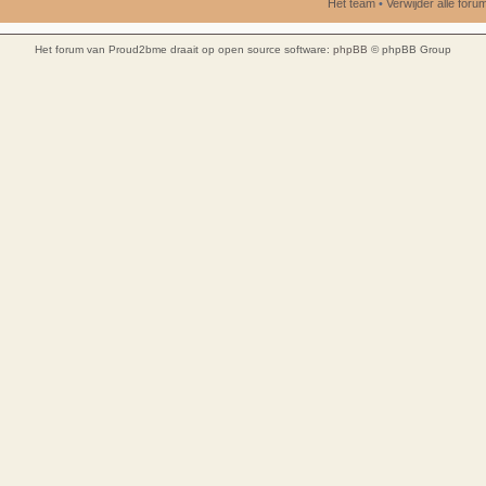
Het team
•
Verwijder alle for
Het forum van Proud2bme draait op open source software:
phpBB
© phpBB Group