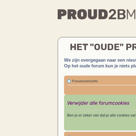
HET "OUDE" 
We zijn overgegaan naar een nieu
Op het oude forum kun je niets pla
Forumoverzicht
Verwijder alle forumcookies
Ben je er zeker van dat je alle cookies va