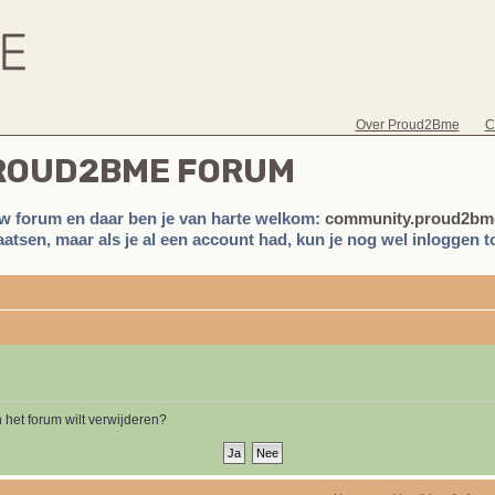
Over Proud2Bme
C
PROUD2BME FORUM
w forum en daar ben je van harte welkom:
community.proud2bme
atsen, maar als je al een account had, kun je nog wel inloggen to
n het forum wilt verwijderen?