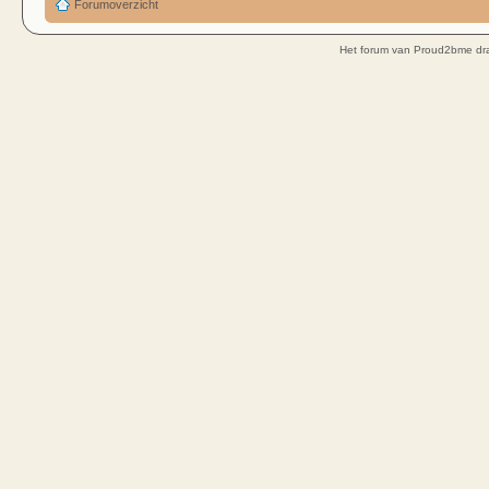
Forumoverzicht
Het forum van Proud2bme dra