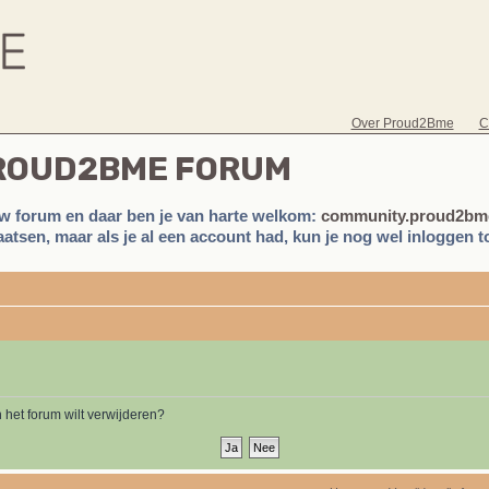
Over Proud2Bme
C
PROUD2BME FORUM
w forum en daar ben je van harte welkom:
community.proud2bme
atsen, maar als je al een account had, kun je nog wel inloggen to
n het forum wilt verwijderen?