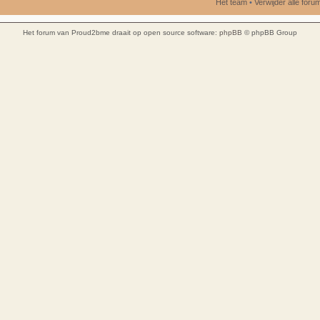
Het team
•
Verwijder alle for
Het forum van Proud2bme draait op open source software:
phpBB
© phpBB Group