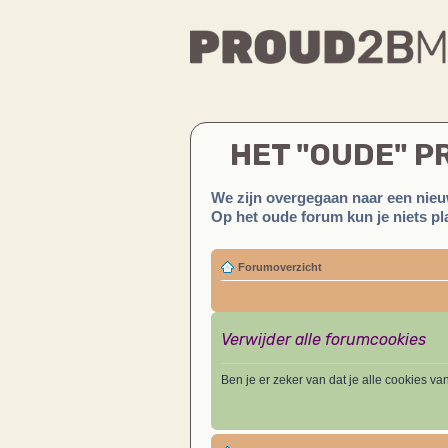
HET "OUDE" 
We zijn overgegaan naar een nieu
Op het oude forum kun je niets pla
Forumoverzicht
Verwijder alle forumcookies
Ben je er zeker van dat je alle cookies va