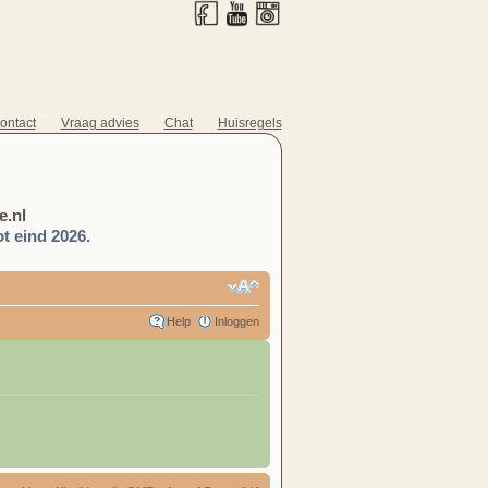
ontact
Vraag advies
Chat
Huisregels
.nl
t eind 2026.
Help
Inloggen