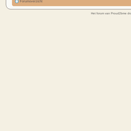
Forumoverzicht
Het forum van Proud2bme dra