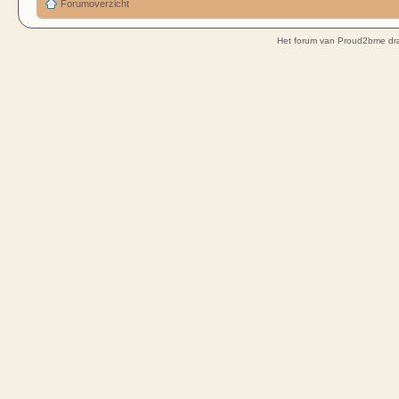
Forumoverzicht
Het forum van Proud2bme dra