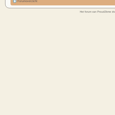
Forumoverzicht
Het forum van Proud2bme dra