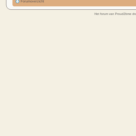
Forumoverzicht
Het forum van Proud2bme dra