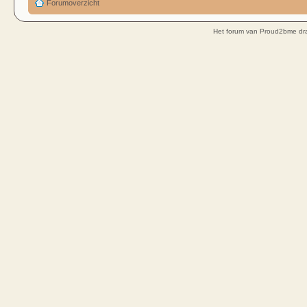
Forumoverzicht
Het forum van Proud2bme dra