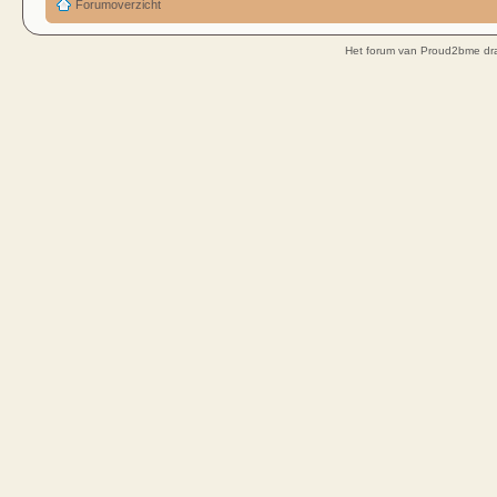
Forumoverzicht
Het forum van Proud2bme dra