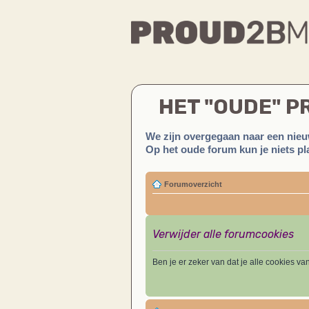
HET "OUDE" 
We zijn overgegaan naar een nieu
Op het oude forum kun je niets pla
Forumoverzicht
Verwijder alle forumcookies
Ben je er zeker van dat je alle cookies va