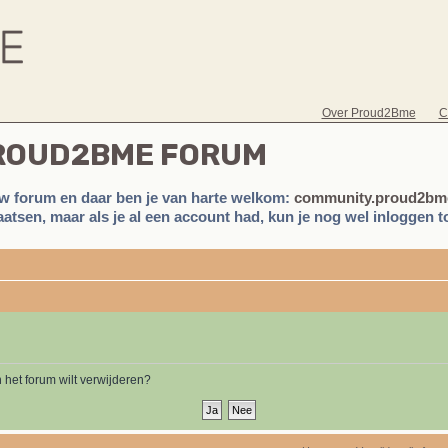
Over Proud2Bme
C
PROUD2BME FORUM
w forum en daar ben je van harte welkom:
community.proud2bme
atsen, maar als je al een account had, kun je nog wel inloggen to
n het forum wilt verwijderen?