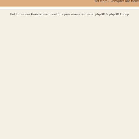
Het team
•
Verwijder alle for
Het forum van Proud2bme draait op open source software:
phpBB
© phpBB Group