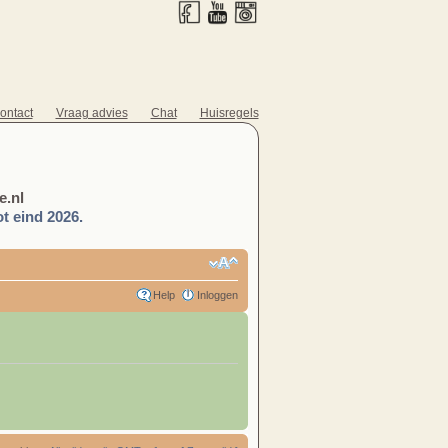
ontact
Vraag advies
Chat
Huisregels
.nl
t eind 2026.
Help
Inloggen