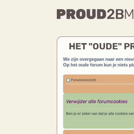
HET "OUDE" 
We zijn overgegaan naar een nieu
Op het oude forum kun je niets pla
Forumoverzicht
Verwijder alle forumcookies
Ben je er zeker van dat je alle cookies va