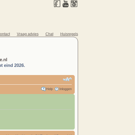
ontact
Vraag advies
Chat
Huisregels
.nl
t eind 2026.
Help
Inloggen