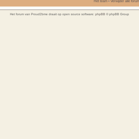
Het team
•
Verwijder alle for
Het forum van Proud2bme draait op open source software:
phpBB
© phpBB Group