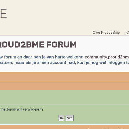
Over Proud2Bme
C
PROUD2BME FORUM
w forum en daar ben je van harte welkom:
community.proud2bme
atsen, maar als je al een account had, kun je nog wel inloggen to
n het forum wilt verwijderen?