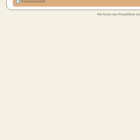
Forumoverzicht
Het forum van Proud2bme dra