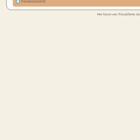
Forumoverzicht
Het forum van Proud2bme dra