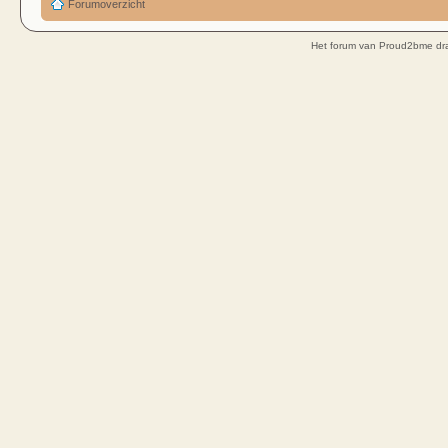
Forumoverzicht
Het forum van Proud2bme dra