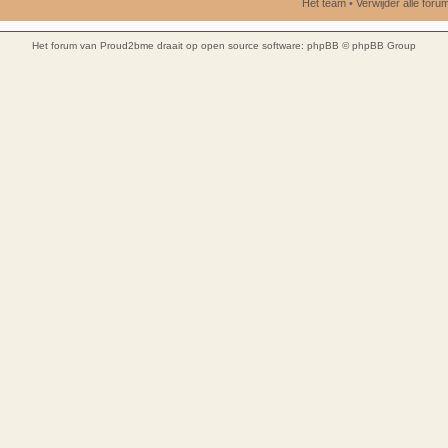
Het team
•
Verwijder alle for
Het forum van Proud2bme draait op open source software:
phpBB
© phpBB Group