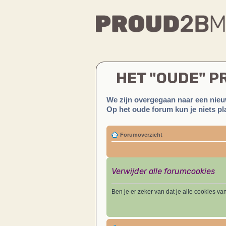
HET "OUDE" 
We zijn overgegaan naar een nieu
Op het oude forum kun je niets pla
Forumoverzicht
Verwijder alle forumcookies
Ben je er zeker van dat je alle cookies va