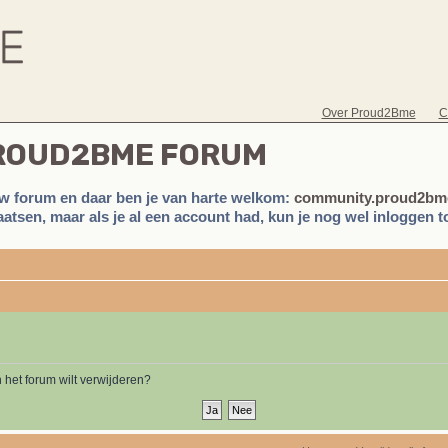
Over Proud2Bme
C
PROUD2BME FORUM
w forum en daar ben je van harte welkom:
community.proud2bme
atsen, maar als je al een account had, kun je nog wel inloggen to
n het forum wilt verwijderen?