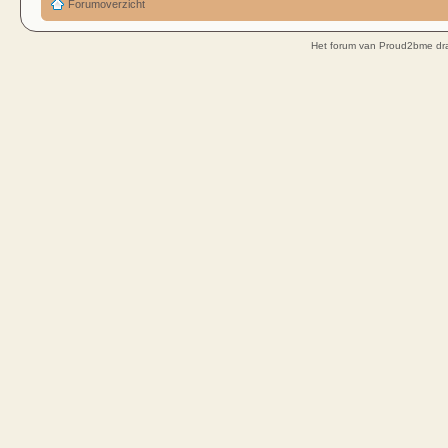
Forumoverzicht
Het forum van Proud2bme dra