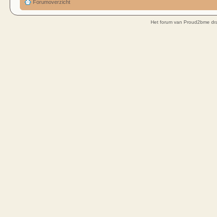
Forumoverzicht
Het forum van Proud2bme dra