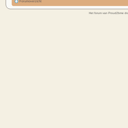
Forumoverzicht
Het forum van Proud2bme dra