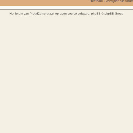
Het team
•
Verwijder alle for
Het forum van Proud2bme draait op open source software:
phpBB
© phpBB Group