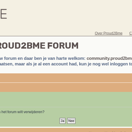
Over Proud2Bme
C
PROUD2BME FORUM
w forum en daar ben je van harte welkom:
community.proud2bme
atsen, maar als je al een account had, kun je nog wel inloggen to
n het forum wilt verwijderen?