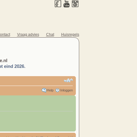
ontact
Vraag advies
Chat
Huisregels
.nl
t eind 2026.
Help
Inloggen