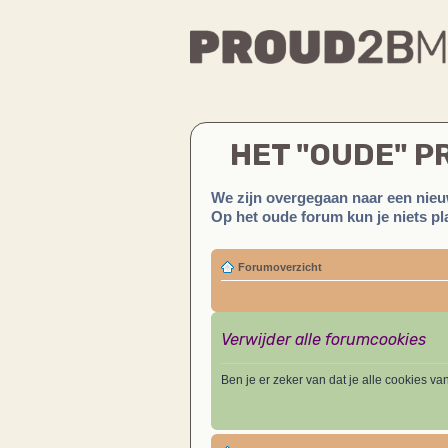
HET "OUDE" 
We zijn overgegaan naar een nieu
Op het oude forum kun je niets pla
Forumoverzicht
Verwijder alle forumcookies
Ben je er zeker van dat je alle cookies va