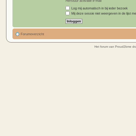
Herstuur activatie e-mail
Log mij automatisch in bij ieder bezoek
Mij deze sessie niet weergeven in de lijst me
Forumoverzicht
Het forum van Proud2bme dra