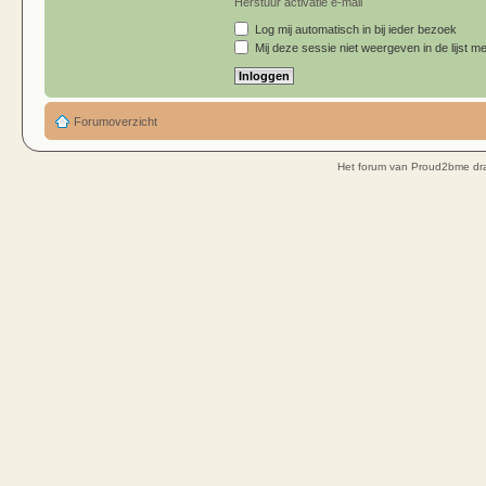
Herstuur activatie e-mail
Log mij automatisch in bij ieder bezoek
Mij deze sessie niet weergeven in de lijst me
Forumoverzicht
Het forum van Proud2bme dra