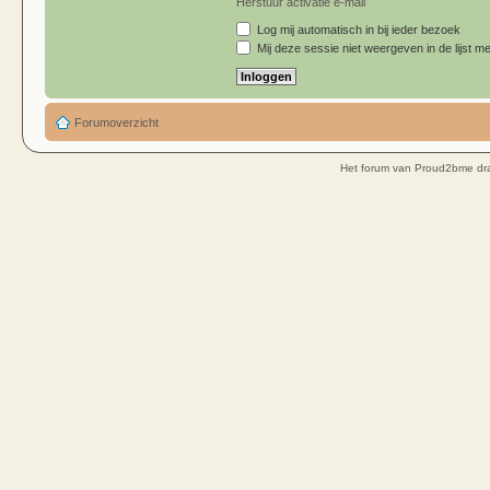
Herstuur activatie e-mail
Log mij automatisch in bij ieder bezoek
Mij deze sessie niet weergeven in de lijst me
Forumoverzicht
Het forum van Proud2bme dra