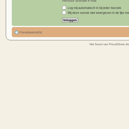
Herstuur activatie e-mail
Log mij automatisch in bij ieder bezoek
Mij deze sessie niet weergeven in de lijst me
Forumoverzicht
Het forum van Proud2bme dra