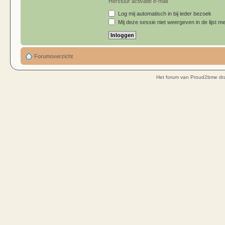
Herstuur activatie e-mail
Log mij automatisch in bij ieder bezoek
Mij deze sessie niet weergeven in de lijst me
Forumoverzicht
Het forum van Proud2bme dra