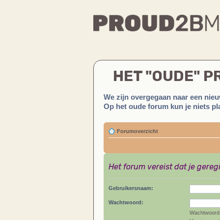
HET "OUDE" 
We zijn overgegaan naar een nieu
Op het oude forum kun je niets pla
Forumoverzicht
Het forum vereist dat je gereg
Gebruikersnaam:
Wachtwoord:
Wachtwoord 