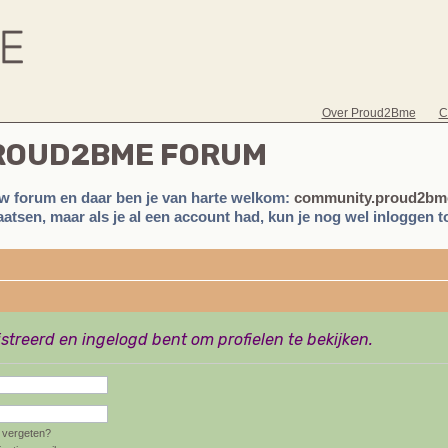
Over Proud2Bme
C
PROUD2BME FORUM
w forum en daar ben je van harte welkom:
community.proud2bme
atsen, maar als je al een account had, kun je nog wel inloggen to
istreerd en ingelogd bent om profielen te bekijken.
vergeten?