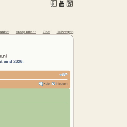
ontact
Vraag advies
Chat
Huisregels
.nl
t eind 2026.
Help
Inloggen