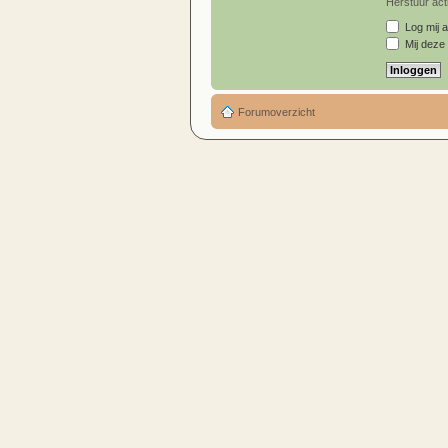
Herstuur acti
Log mij a
Mij deze 
Forumoverzicht