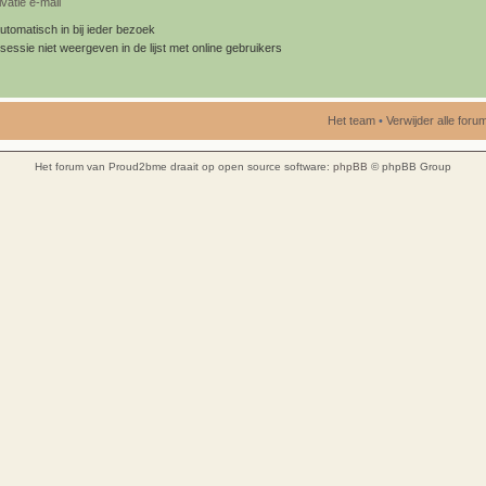
vatie e-mail
utomatisch in bij ieder bezoek
sessie niet weergeven in de lijst met online gebruikers
Het team
•
Verwijder alle for
Het forum van Proud2bme draait op open source software:
phpBB
© phpBB Group