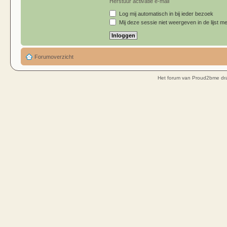
Herstuur activatie e-mail
Log mij automatisch in bij ieder bezoek
Mij deze sessie niet weergeven in de lijst me
Forumoverzicht
Het forum van Proud2bme dra