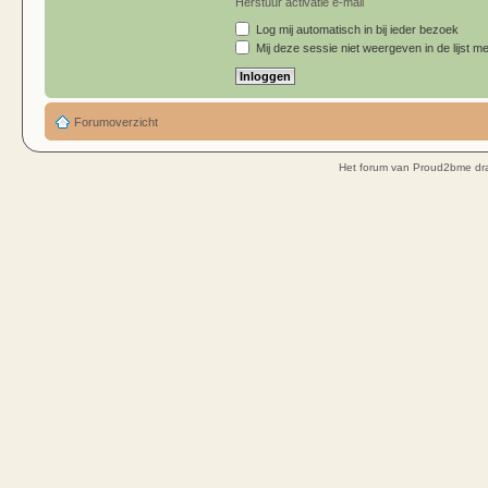
Herstuur activatie e-mail
Log mij automatisch in bij ieder bezoek
Mij deze sessie niet weergeven in de lijst me
Forumoverzicht
Het forum van Proud2bme dra