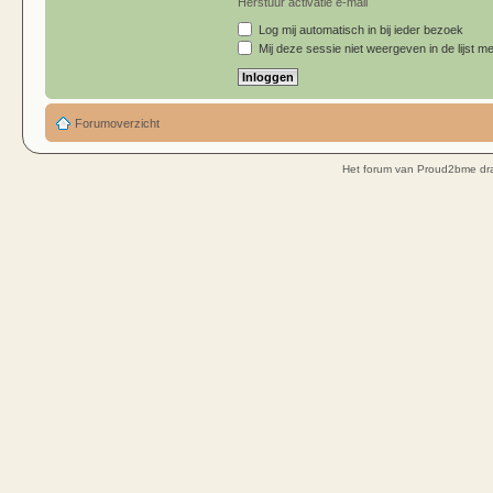
Herstuur activatie e-mail
Log mij automatisch in bij ieder bezoek
Mij deze sessie niet weergeven in de lijst me
Forumoverzicht
Het forum van Proud2bme dra