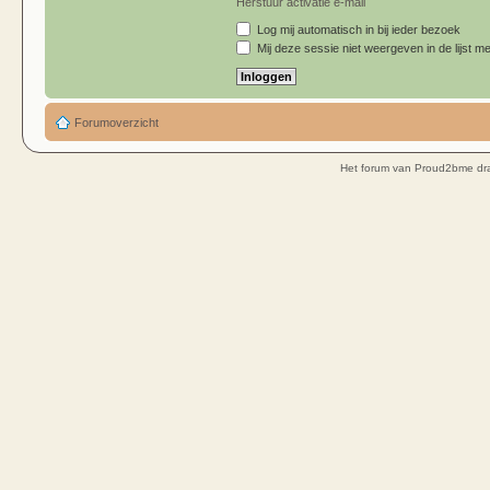
Herstuur activatie e-mail
Log mij automatisch in bij ieder bezoek
Mij deze sessie niet weergeven in de lijst me
Forumoverzicht
Het forum van Proud2bme dra