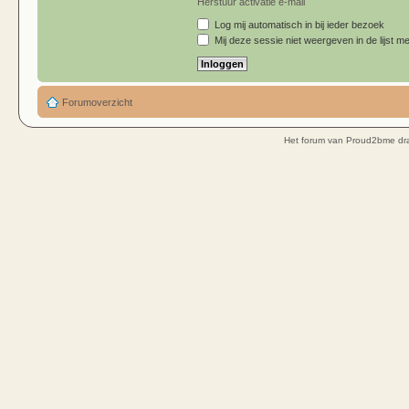
Herstuur activatie e-mail
Log mij automatisch in bij ieder bezoek
Mij deze sessie niet weergeven in de lijst me
Forumoverzicht
Het forum van Proud2bme dra