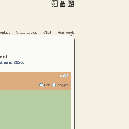
ontact
Vraag advies
Chat
Huisregels
.nl
t eind 2026.
Help
Inloggen