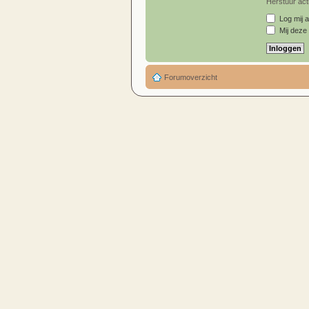
Herstuur acti
Log mij a
Mij deze 
Forumoverzicht