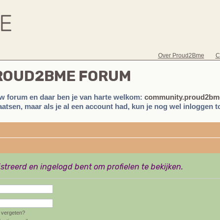
Over Proud2Bme
C
PROUD2BME FORUM
w forum en daar ben je van harte welkom:
community.proud2bme
atsen, maar als je al een account had, kun je nog wel inloggen to
istreerd en ingelogd bent om profielen te bekijken.
vergeten?