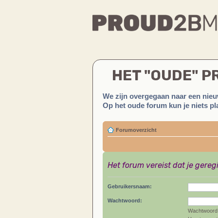
HET "OUDE" 
We zijn overgegaan naar een nieu
Op het oude forum kun je niets pla
Forumoverzicht
Het forum vereist dat je gereg
Gebruikersnaam:
Wachtwoord:
Wachtwoord 