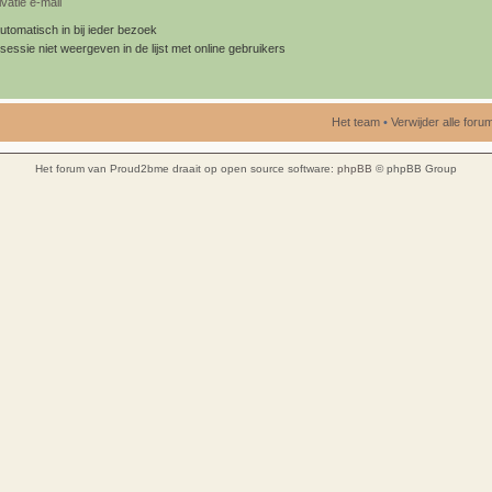
vatie e-mail
utomatisch in bij ieder bezoek
sessie niet weergeven in de lijst met online gebruikers
Het team
•
Verwijder alle for
Het forum van Proud2bme draait op open source software:
phpBB
© phpBB Group