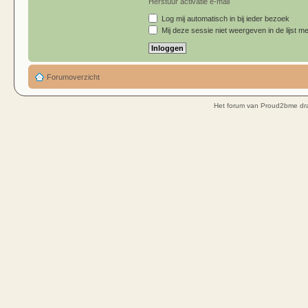
Herstuur activatie e-mail
Log mij automatisch in bij ieder bezoek
Mij deze sessie niet weergeven in de lijst me
Forumoverzicht
Het forum van Proud2bme dra