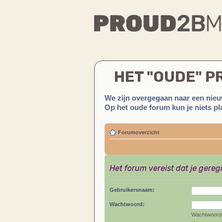
HET "OUDE" 
We zijn overgegaan naar een nieu
Op het oude forum kun je niets pla
Forumoverzicht
Het forum vereist dat je gereg
Gebruikersnaam:
Wachtwoord:
Wachtwoord 