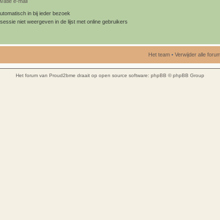
vatie e-mail
utomatisch in bij ieder bezoek
sessie niet weergeven in de lijst met online gebruikers
Het team
•
Verwijder alle for
Het forum van Proud2bme draait op open source software:
phpBB
© phpBB Group