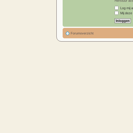
Herstuur acti
Log mij a
Mij deze 
Forumoverzicht