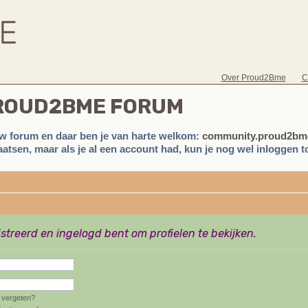
Over Proud2Bme
C
PROUD2BME FORUM
w forum en daar ben je van harte welkom:
community.proud2bme
atsen, maar als je al een account had, kun je nog wel inloggen to
istreerd en ingelogd bent om profielen te bekijken.
vergeten?