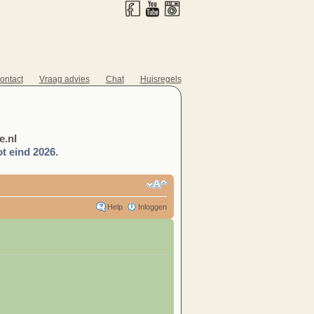
ontact
Vraag advies
Chat
Huisregels
.nl
t eind 2026.
Help
Inloggen