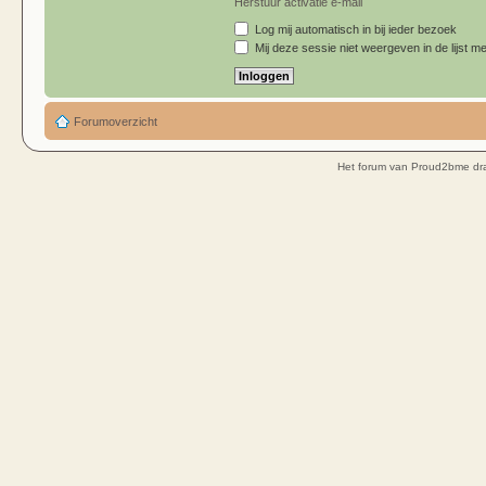
Herstuur activatie e-mail
Log mij automatisch in bij ieder bezoek
Mij deze sessie niet weergeven in de lijst me
Forumoverzicht
Het forum van Proud2bme dra