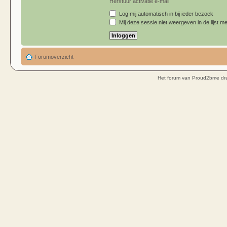
Herstuur activatie e-mail
Log mij automatisch in bij ieder bezoek
Mij deze sessie niet weergeven in de lijst me
Forumoverzicht
Het forum van Proud2bme dra