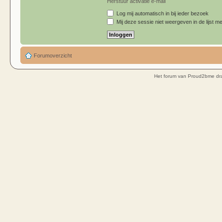
Herstuur activatie e-mail
Log mij automatisch in bij ieder bezoek
Mij deze sessie niet weergeven in de lijst me
Forumoverzicht
Het forum van Proud2bme dra