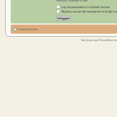
Herstuur activatie e-mail
Log mij automatisch in bij ieder bezoek
Mij deze sessie niet weergeven in de lijst me
Forumoverzicht
Het forum van Proud2bme dra