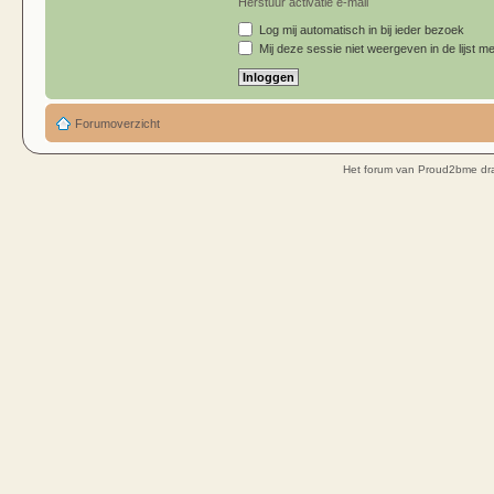
Herstuur activatie e-mail
Log mij automatisch in bij ieder bezoek
Mij deze sessie niet weergeven in de lijst me
Forumoverzicht
Het forum van Proud2bme dra