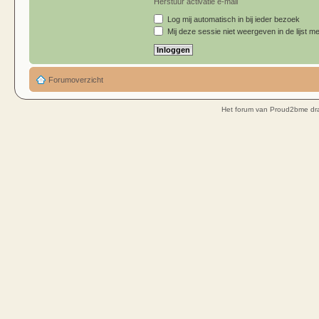
Herstuur activatie e-mail
Log mij automatisch in bij ieder bezoek
Mij deze sessie niet weergeven in de lijst me
Forumoverzicht
Het forum van Proud2bme dra