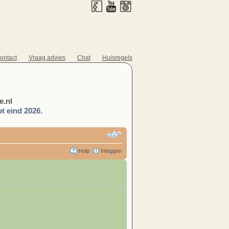
ontact
Vraag advies
Chat
Huisregels
.nl
t eind 2026.
Help
Inloggen