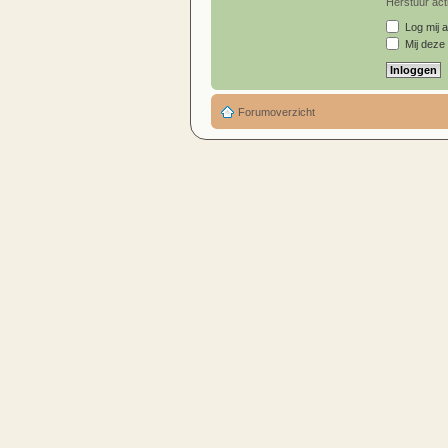
Herstuur acti
Log mij a
Mij deze 
Forumoverzicht