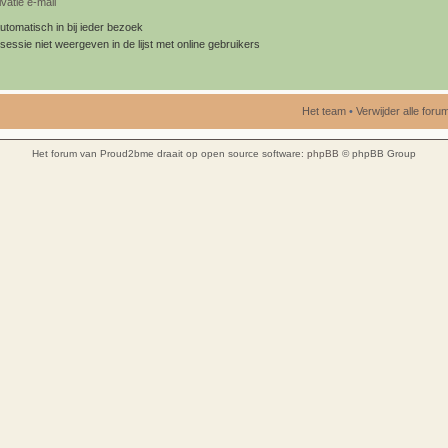
vatie e-mail
utomatisch in bij ieder bezoek
sessie niet weergeven in de lijst met online gebruikers
Het team
•
Verwijder alle for
Het forum van Proud2bme draait op open source software:
phpBB
© phpBB Group