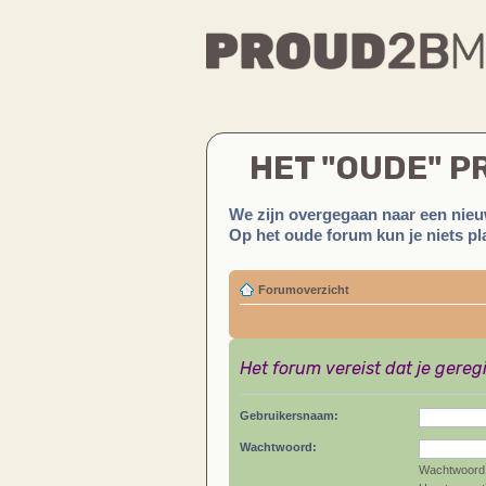
HET "OUDE" 
We zijn overgegaan naar een nieu
Op het oude forum kun je niets pla
Forumoverzicht
Het forum vereist dat je gereg
Gebruikersnaam:
Wachtwoord:
Wachtwoord 