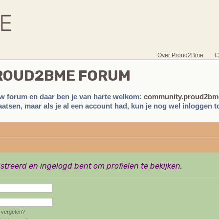
Over Proud2Bme
C
PROUD2BME FORUM
w forum en daar ben je van harte welkom:
community.proud2bme
atsen, maar als je al een account had, kun je nog wel inloggen to
istreerd en ingelogd bent om profielen te bekijken.
vergeten?