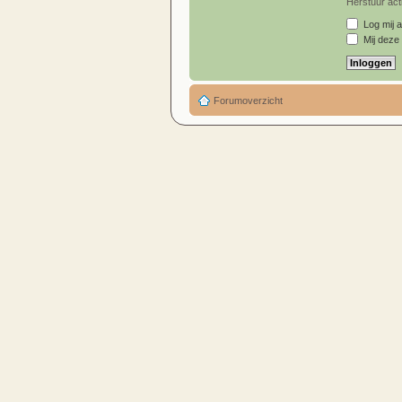
Herstuur acti
Log mij a
Mij deze 
Forumoverzicht