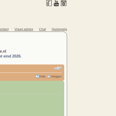
ontact
Vraag advies
Chat
Huisregels
.nl
t eind 2026.
Help
Inloggen