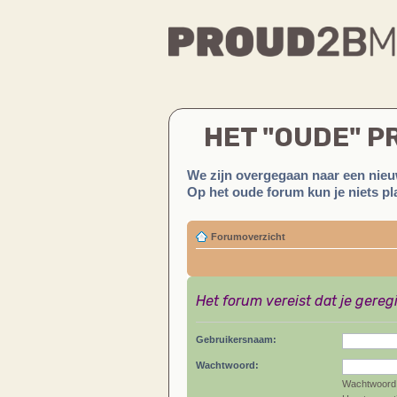
HET "OUDE" 
We zijn overgegaan naar een nieu
Op het oude forum kun je niets pla
Forumoverzicht
Het forum vereist dat je gereg
Gebruikersnaam:
Wachtwoord:
Wachtwoord 