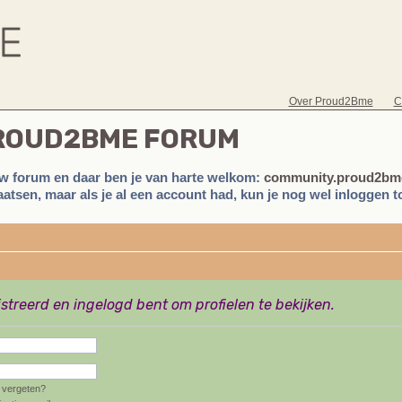
Over Proud2Bme
C
PROUD2BME FORUM
w forum en daar ben je van harte welkom:
community.proud2bme
atsen, maar als je al een account had, kun je nog wel inloggen to
istreerd en ingelogd bent om profielen te bekijken.
vergeten?