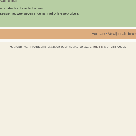
vatie e-mail
utomatisch in bij ieder bezoek
sessie niet weergeven in de lijst met online gebruikers
Het team
•
Verwijder alle for
Het forum van Proud2bme draait op open source software:
phpBB
© phpBB Group