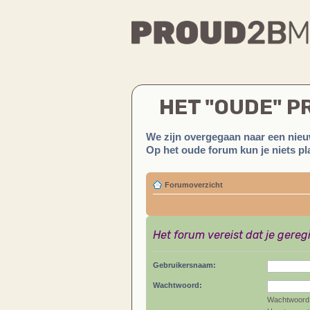
HET "OUDE" 
We zijn overgegaan naar een nieu
Op het oude forum kun je niets pla
Forumoverzicht
Het forum vereist dat je gereg
Gebruikersnaam:
Wachtwoord:
Wachtwoord 