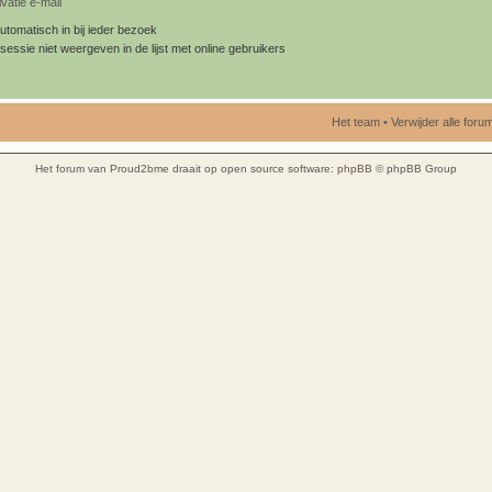
vatie e-mail
utomatisch in bij ieder bezoek
sessie niet weergeven in de lijst met online gebruikers
Het team
•
Verwijder alle for
Het forum van Proud2bme draait op open source software:
phpBB
© phpBB Group