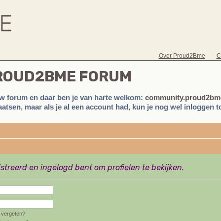
Over Proud2Bme
C
PROUD2BME FORUM
w forum en daar ben je van harte welkom:
community.proud2bme
atsen, maar als je al een account had, kun je nog wel inloggen to
istreerd en ingelogd bent om profielen te bekijken.
vergeten?