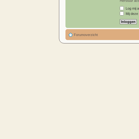
Herstuur acti
Log mij a
Mij deze 
Forumoverzicht