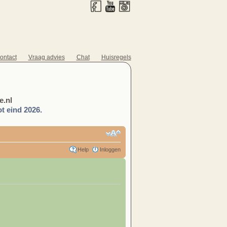
ontact
Vraag advies
Chat
Huisregels
.nl
t eind 2026.
Help
Inloggen